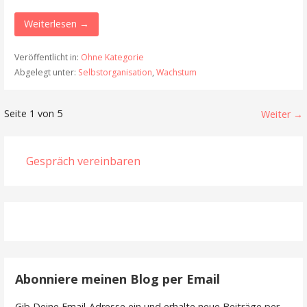
Weiterlesen →
Veröffentlicht in:
Ohne Kategorie
Abgelegt unter:
Selbstorganisation
,
Wachstum
Beitrag
Seite 1 von 5
Weiter →
Navigation
Gespräch vereinbaren
Abonniere meinen Blog per Email
Gib Deine Email-Adresse ein und erhalte neue Beiträge per