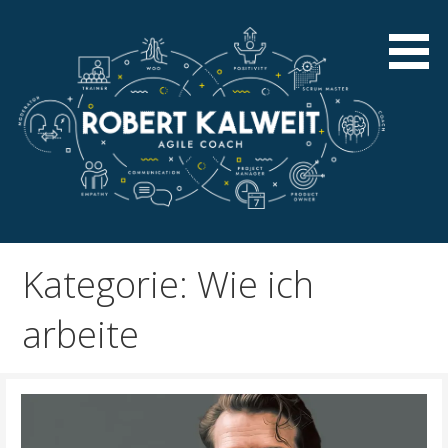
Zum
Inhalt
springen
Stellt die Menschen in den Mittelpunkt der
Robert Kalweit – Agile
Wertschöpfung
Coach
Kategorie: Wie ich
arbeite