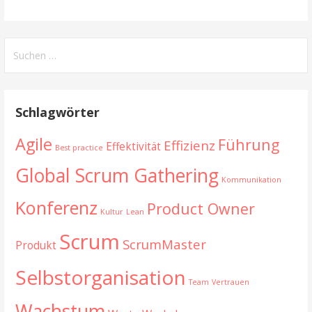
Suchen
nach:
Schlagwörter
Agile
Führung
Effizienz
Effektivität
Best practice
Global Scrum Gathering
Kommunikation
Konferenz
Product Owner
Kultur
Lean
Scrum
ScrumMaster
Produkt
Selbstorganisation
Team
Vertrauen
Wachstum