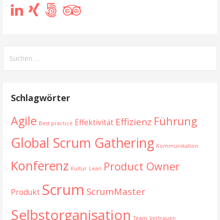
Suchen
nach:
Schlagwörter
Agile
Führung
Effizienz
Effektivität
Best practice
Global Scrum Gathering
Kommunikation
Konferenz
Product Owner
Kultur
Lean
Scrum
ScrumMaster
Produkt
Selbstorganisation
Team
Vertrauen