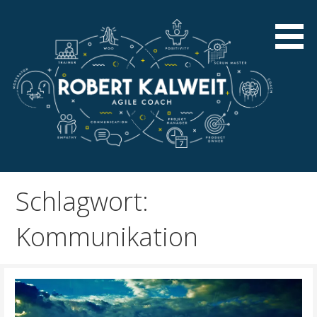
Zum
Inhalt
springen
Stellt die Menschen in den Mittelpunkt der
Robert Kalweit – Agile
Wertschöpfung
Coach
Schlagwort:
Kommunikation