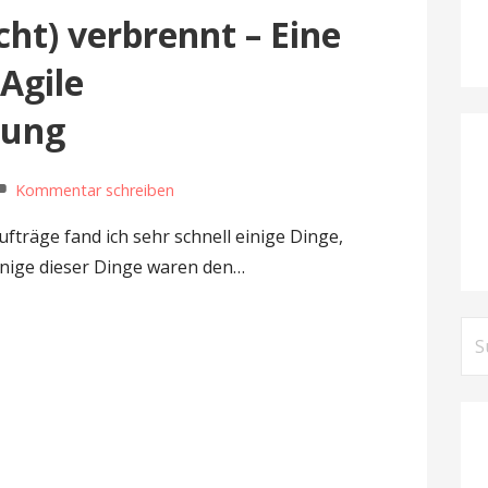
cht) verbrennt – Eine
Agile
zung
Kommentar schreiben
träge fand ich sehr schnell einige Dinge,
inige dieser Dinge waren den…
Su
nac