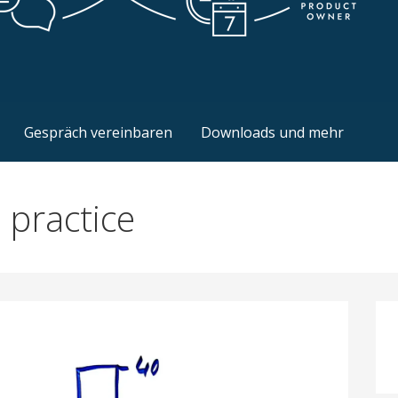
t der Wertschöpfung
ile Coach
Gespräch vereinbaren
Downloads und mehr
 practice