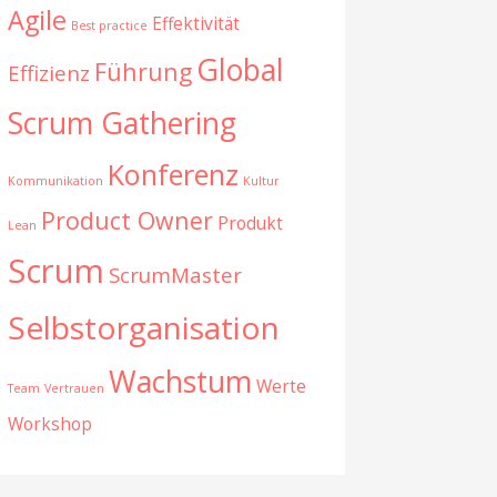
Agile
Effektivität
Best practice
Global
Führung
Effizienz
Scrum Gathering
Konferenz
Kommunikation
Kultur
Product Owner
Produkt
Lean
Scrum
ScrumMaster
Selbstorganisation
Wachstum
Werte
Team
Vertrauen
Workshop